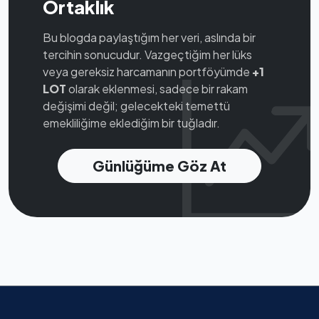
Ortaklık
Bu blogda paylaştığım her veri, aslında bir
tercihin sonucudur. Vazgeçtiğim her lüks
veya gereksiz harcamanın portföyümde
+1
LOT
olarak eklenmesi, sadece bir rakam
değişimi değil; gelecekteki temettü
emekliliğime eklediğim bir tuğladır.
Günlüğüme Göz At