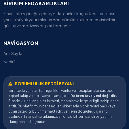
BIRIKIM FEDAKARLIKLARI
Finansal özgürlüğe giden yolda, günlük küçük fedakarlıkların
yarının büyük yatırımlarına dönüşümünü takip eden kişisel bir
günlük ve motivasyon platformudur.
NAVIGASYON
Ana Sayfa
Nedir?
SORUMLULUK REDDI BEYANI
Bu sitede yer alan tüm içerikler, veriler ve hesaplamalar sadece
kişisel takip ve motivasyon amaçlıdır.
Yatırım tavsiyesi değildir.
Sitede kullanılan şirket isimleri, markalar ve logolar ilgili sahiplerine
aittir. Bu platformun bahsedilen şirketlerle hiçbir resmi bağı veya
ticari ortaklığı bulunmamaktadır. Verilerin doğruluğu garanti
edilmez; finansal kararlarınızdan önce lütfen lisanslı bir yatırım
danışmanına başvurun.