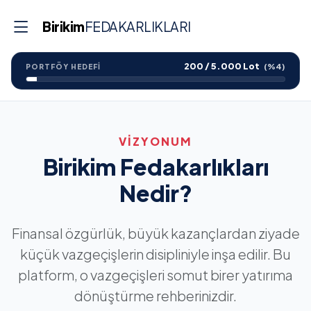
Birikim
FEDAKARLIKLARI
200 / 5.000 Lot
(%4)
PORTFÖY HEDEFİ
VIZYONUM
Birikim Fedakarlıkları
Nedir?
Finansal özgürlük, büyük kazançlardan ziyade
küçük vazgeçişlerin disipliniyle inşa edilir. Bu
platform, o vazgeçişleri somut birer yatırıma
dönüştürme rehberinizdir.